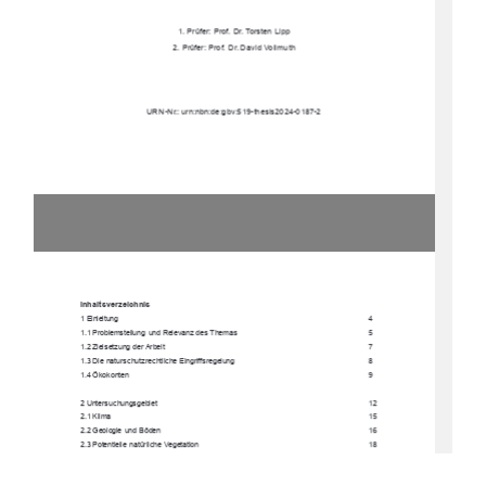
1. Prüfer: Prof. Dr. Torsten Lipp
2. Prüfer: Prof.  Dr. David Vollmuth
URN-Nr.: urn:nbn:de:gbv:519-thesis2024-0187-2
Inhaltsverzeichnis
1 Einleitung
4
1.1 Problemstellung  und Relevanz des Themas
5
1.2 Zielsetzung der Arbeit
7
1.3 Die naturschutzrechtliche Eingriffsregelung
8
1.4 Ökokonten
9
2 Untersuchungsgebiet
12
2.1 Klima
15
2.2 Geologie und Böden
16
2.3 Potentielle  natürliche Vegetation
18
2.4 Datengrundlage
20