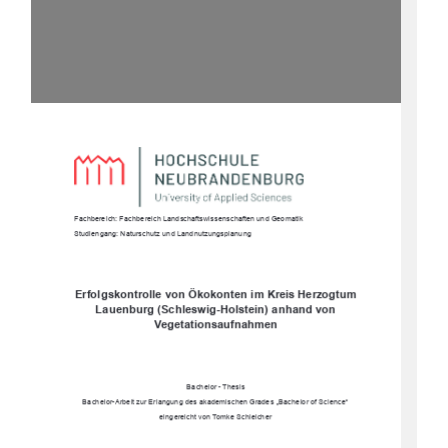
Fachbereich: Fachbereich Landschaftswissenschaften und Geomatik
Studiengang: Naturschutz und Landnutzungsplanung
Erfolgskontrolle von Ökokonten im Kreis Herzogtum 
Lauenburg (Schleswig-Holstein) anhand von 
Vegetationsaufnahmen
Bachelor - Thesis
Bachelor-Arbeit zur Erlangung des akademischen Grades „Bachelor of Science“
eingereicht von Tomke Schleicher