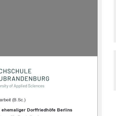
arbeit (B.Sc.)
n eh
emaliger Dorffriedhöfe Berlins 