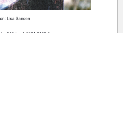
von: Lisa Sanden 
:gbv:519-thesis2024-0159-5
rof. Dr. Torsten Lipp
.-Ing. (PH) Jens Scharon
burg, 05.07.2024

1
0 °