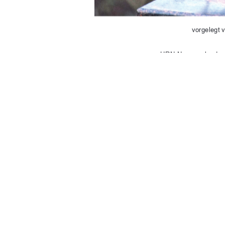
vorgelegt 
URN-Nr.: urn:nbn:de
1. Betreuer: P
2. Betreuer: Dipl
Neubranden

91%