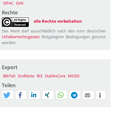
OPAC
GVK
Rechte
alle Rechte vorbehalten
Das Werk darf ausschließlich nach den vom deutschen
Urheberrechtsgesetz
festgelegten Bedingungen genutzt
werden.
Export
BibTeX
EndNote
RIS
DublinCore
MODS
Teilen
tweet
teilen
mitteilen
teilen
teilen
teilen
mail