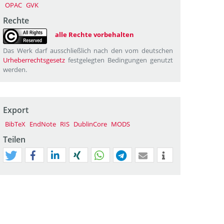
OPAC
GVK
Rechte
alle Rechte vorbehalten
Das Werk darf ausschließlich nach den vom deutschen
Urheberrechtsgesetz
festgelegten Bedingungen genutzt
werden.
Export
BibTeX
EndNote
RIS
DublinCore
MODS
Teilen
tweet
teilen
mitteilen
teilen
teilen
teilen
mail