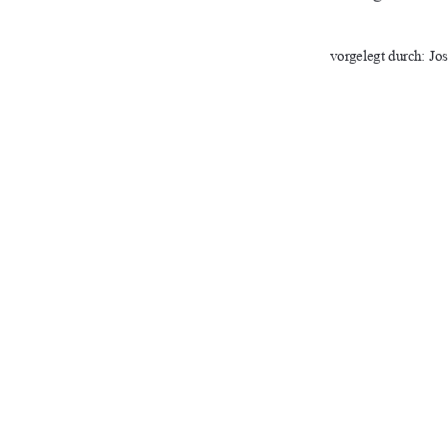
vorgelegt durch: Jo
Datum der Abgabe: 
24.10.2024
Erstprüfer:
Prof. Dr. Helmut Lühr
Zweitprüfer:
Prof. Dr. David Vollm
URN-Nr.:
urn:nbn:de:gbv:519-t
91%