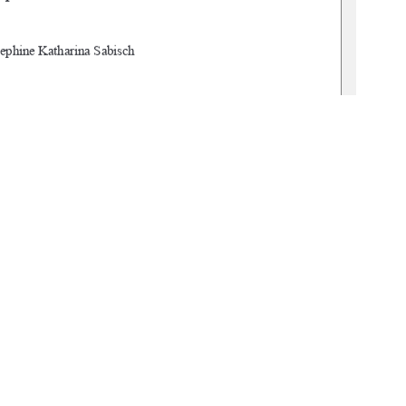
sephine Katharina Sabisch
s
uth
hesis-2024-0201-9
1
0 °