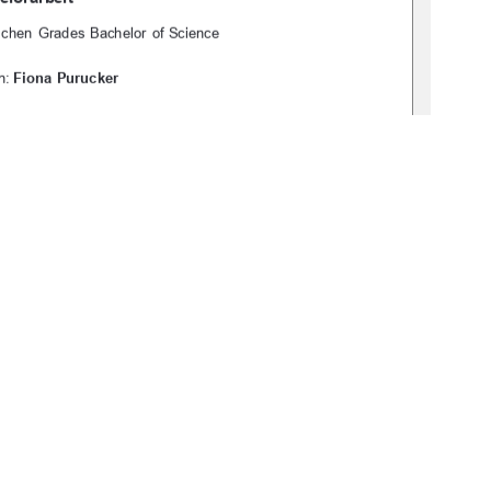
schen Grades Bachelor of Science
:  
Fiona Purucker
519-thesis2023-0262-7
Zweitgutachter:
M. Sc. Malte Bickel
1
0 °