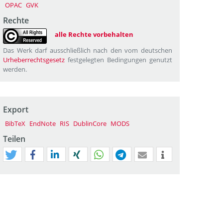
OPAC
GVK
Rechte
alle Rechte vorbehalten
Das Werk darf ausschließlich nach den vom deutschen
Urheberrechtsgesetz
festgelegten Bedingungen genutzt
werden.
Export
BibTeX
EndNote
RIS
DublinCore
MODS
Teilen
tweet
teilen
mitteilen
teilen
teilen
teilen
mail