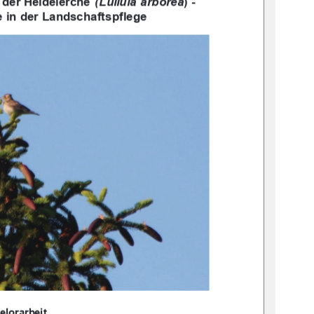
der Heidelerche 
(Lullula  arborea
) - 
e in der Landschaftspflege
elorarbeit