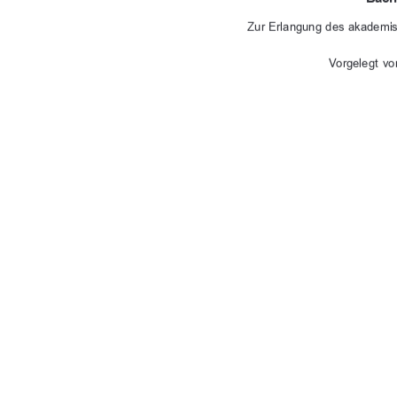
Zur Erlangung des akademi
Vorgelegt  von
urn:nbn:de:gbv:
Erstgutachter:
Prof. Dr. rer. nat. habil. Robert Sommer
Stuttgart, den 28.09.2023
91%