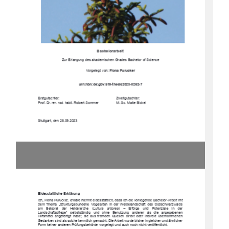
Bachelorarbeit
Zur Erlangung des akademischen Grades Bachelor of Science
Vorgelegt  von:  
Fiona Purucker
urn:nbn:de:gbv:519-thesis2023-0262-7
Erstgutachter:
Zweitgutachter:
Prof. Dr. rer. nat. habil. Robert Sommer
M. Sc. Malte Bickel
Stuttgart, den 28.09.2023
Eidesstattliche  Erklärung
Ich, Fiona Purucker, erkläre hiermit eidesstattlich, dass ich die vorliegende Bachelor-Arbeit mit 
dem  Thema  „Strukturgebundene   Vogelarten  in  der  Weidelandschaft   des  Südschwarzwalds  
am    Beispiel    der    Heidelerche    (
Lullula    arborea
)    –    Erfolge    und    Potenziale    in    der    
Landschaftspflege“    selbstständig   und   ohne   Benutzung   anderer   als   die   angegebenen   
Hilfsmittel  angefertigt  habe;  die  aus  fremden  Quellen  direkt  oder  indirekt  übernomme
nen 
Gedanken sind als solche kenntlich gemacht. Die Arbeit wurde bisher in gleicher und ähnlicher 
Form keiner anderen Prüfungsbehörde  vorgelegt und auch noch nicht veröffentlicht.