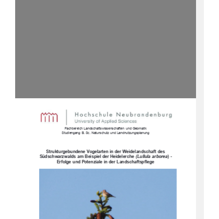
Fachbereich  Landschaftswissenschaften   und  Geomatik
Studiengang  B.  Sc.  Naturschutz  und  Landnutzungsplanung
Strukturgebundene  Vogelarten in der Weidelandschaft des 
Südschwarzwalds am Beispiel der Heidelerche 
(Lullula  arborea
) - 
Erfolge und Potenziale in der Landschaftspflege