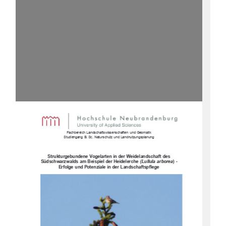
Fachbereich  Landschaftswissenschaften   und  Geomatik
Studiengang  B.  Sc.  Naturschutz  und  Landnutzungsplanung
Strukturgebundene  Vogelarten in der Weidelandschaft des 
Südschwarzwalds am Beispiel der Heidelerche 
(Lullula  arborea
) - 
Erfolge und Potenziale in der Landschaftspflege