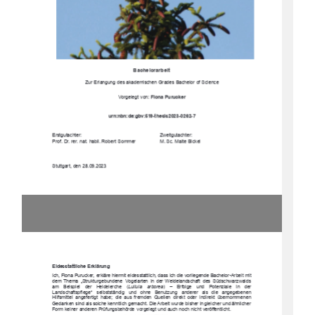
Bachelorarbeit
Zur Erlangung des akademischen Grades Bachelor of Science
Vorgelegt  von:  
Fiona Purucker
urn:nbn:de:gbv:519-thesis2023-0262-7
Erstgutachter:
Zweitgutachter:
Prof. Dr. rer. nat. habil. Robert Sommer
M. Sc. Malte Bickel
Stuttgart, den 28.09.2023
Eidesstattliche  Erklärung
Ich, Fiona Purucker, erkläre hiermit eidesstattlich, dass ich die vorliegende Bachelor-Arbeit mit 
dem  Thema  „Strukturgebundene   Vogelarten  in  der  Weidelandschaft   des  Südschwarzwalds  
am    Beispiel    der    Heidelerche    (
Lullula    arborea
)    –    Erfolge    und    Potenziale    in    der    
Landschaftspflege“    selbstständig   und   ohne   Benutzung   anderer   als   die   angegebenen   
Hilfsmittel  angefertigt  habe;  die  aus  fremden  Quellen  direkt  oder  indirekt  übernomme
nen 
Gedanken sind als solche kenntlich gemacht. Die Arbeit wurde bisher in gleicher und ähnlicher 
Form keiner anderen Prüfungsbehörde  vorgelegt und auch noch nicht veröffentlicht.