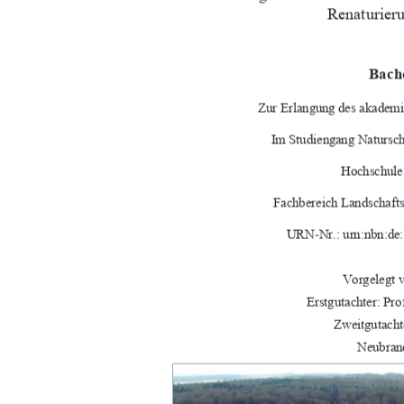
Renaturie
Bache
Zur Erlangung des akademi
Im Studiengang Natursc
Hochschule
Fachbereich Landschaft
URN-Nr.: urn:nbn:de:
Vorgelegt 
Erstgutachter: Pr
Zweitgutacht
Neubran