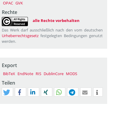
OPAC
GVK
Rechte
alle Rechte vorbehalten
Das Werk darf ausschließlich nach den vom deutschen
Urheberrechtsgesetz
festgelegten Bedingungen genutzt
werden.
Export
BibTeX
EndNote
RIS
DublinCore
MODS
Teilen
tweet
teilen
mitteilen
teilen
teilen
teilen
mail