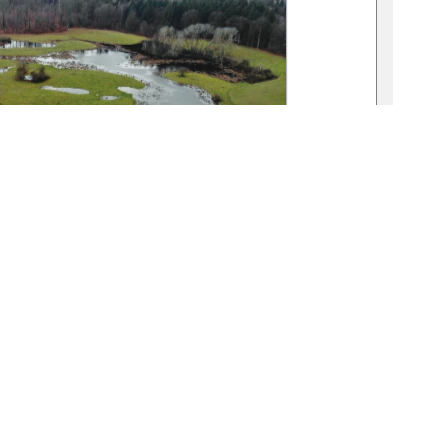
1
0 °