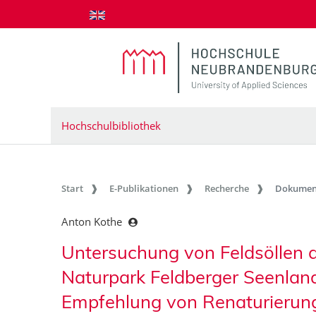
zum Inhalt springen
Hochschulbibliothek
Start
E-Publikationen
Recherche
Dokumen
Anton Kothe
Untersuchung von Feldsöllen 
Naturpark Feldberger Seenlan
Empfehlung von Renaturier