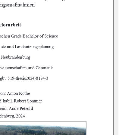
rungsmaßnahmen 
lorarbeit 
schen Grads Bachelor of Science 
hutz und Landnutzungsplanung 
 Neubrandenburg 
swissenschaften und Geomatik 
gbv:519-thesis2024-0184-3 
von: Anton Kothe 
of. habil. Robert Sommer 
erin: Anne Petzold 
denburg, 2024 