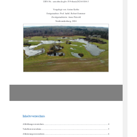
URN-Nr.: urn:nbn:de:gbv:519-thesis2024-0184-3 
Vorgelegt von: Anton Kothe 
Erstgutachter: Prof. habil. Robert Sommer 
Zweitgutachterin: Anne Petzold 
Neubrandenburg, 2024 
Inhaltsverzeichnis 
Abbildungsverzeichnis .........................................................................................................
...... 4 
Tabellenverzeichnis ...........................................................................................................
......... 5 
Abkürzungsverzeichnis .........................................................................................................
..... 6 