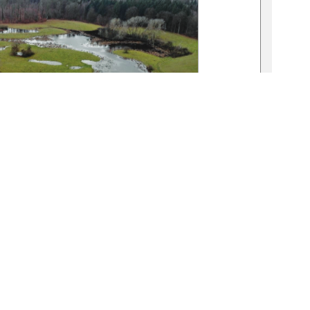
1
0 °