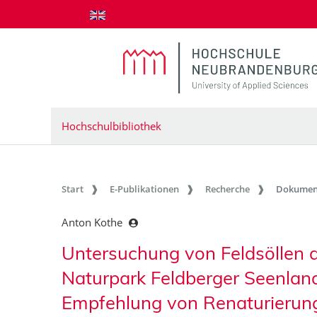
zum Inhalt springen
Hochschulbibliothek
Start
E-Publikationen
Recherche
Dokumen
Anton Kothe
Untersuchung von Feldsöllen 
Naturpark Feldberger Seenlan
Empfehlung von Renaturier