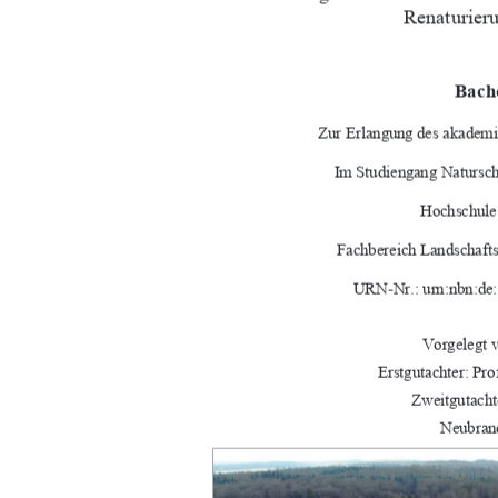
Renaturie
Bache
Zur Erlangung des akademi
Im Studiengang Natursc
Hochschule
Fachbereich Landschaft
URN-Nr.: urn:nbn:de:
Vorgelegt 
Erstgutachter: Pr
Zweitgutacht
Neubran