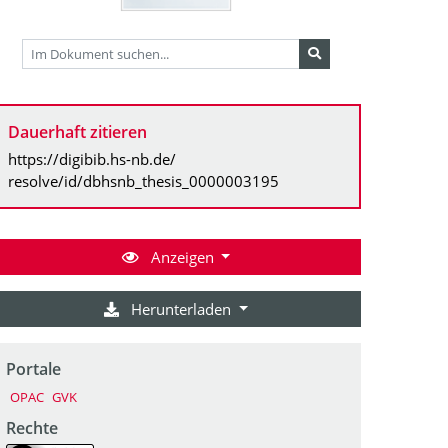
Dauerhaft zitieren
https://digibib.hs-nb.de/
resolve/id/dbhsnb_thesis_0000003195
Anzeigen
Herunterladen
Portale
OPAC
GVK
Rechte