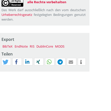
alle Rechte vorbehalten
Das Werk darf ausschließlich nach den vom deutschen
Urheberrechtsgesetz
festgelegten Bedingungen genutzt
werden.
Export
BibTeX
EndNote
RIS
DublinCore
MODS
Teilen
tweet
teilen
mitteilen
teilen
teilen
teilen
mail