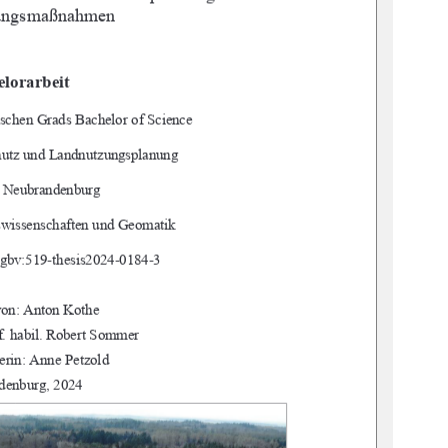
rungsmaßnahmen 
lorarbeit 
schen Grads Bachelor of Science 
hutz und Landnutzungsplanung 
 Neubrandenburg 
swissenschaften und Geomatik 
gbv:519-thesis2024-0184-3 
von: Anton Kothe 
of. habil. Robert Sommer 
erin: Anne Petzold 
denburg, 2024 