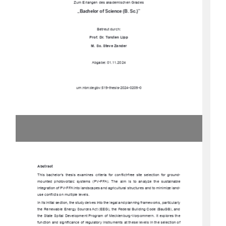
Zum Erlangen des akademischen Grades
„Bachelor of Science (B. Sc.)”
Betreut durch: 
Prof. Dr. Torsten Lipp
M. Sc. Steve Zander
Abgabe: 01.11.2024
urn:nbn:degbv:519-thesis-2024-0209-0
Abstract
This  bachelor’s  thesis  examines  criteria  for  
conflict-free  site  selection  for  ground-
mounted  photovoltaic  systems  (PV-FFA).  The  aim  is  to  analyze  the  sustainable  
integration of PV-FFA into landscapes and agr
icultural structures and to minimize land-
use conflicts on multiple levels.
In its initial section, the study delves into th
e legal and planning frameworks, particularly 
the Renewable Energy Sources Act (EEG), the Federal Building Code (BauGB), and 
the State Spital Development Program of 
Mecklenburg-Vorpommern. It explores the 
function and significance of regulatory instr
uments at these levels in the selection of 