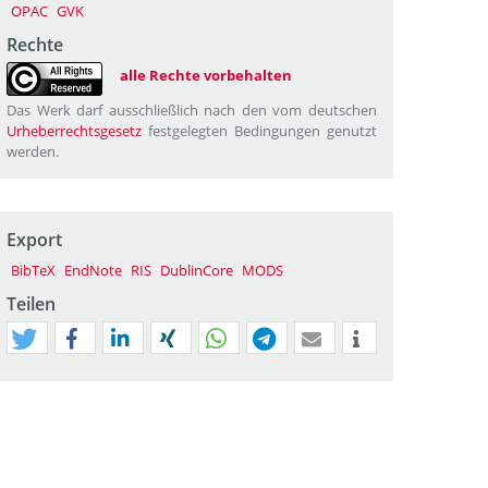
OPAC
GVK
Rechte
alle Rechte vorbehalten
Das Werk darf ausschließlich nach den vom deutschen
Urheberrechtsgesetz
festgelegten Bedingungen genutzt
werden.
Export
BibTeX
EndNote
RIS
DublinCore
MODS
Teilen
tweet
teilen
mitteilen
teilen
teilen
teilen
mail