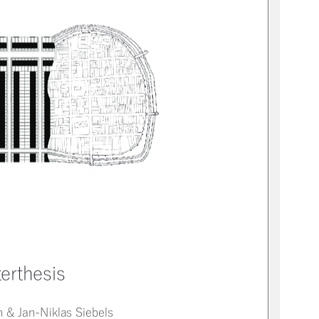
HUWKHVLV
6DQGUD+DJHGRUQ	-DQ1LNODV6LHEHOV
