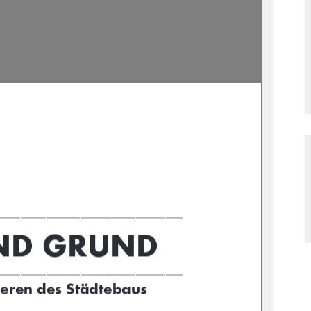
϶϶϶϶϶϶϶϶϶϶϶϶϶϶϶϶϶϶϶϶϶϶϶϶϶϶϶϶϶϶϶϶϶϶϶϶϶϶϶϶϶϶϶ϙ
1'*581'
϶϶϶϶϶϶϶϶϶϶϶϶϶϶϶϶϶϶϶϶϶϶϶϶϶϶϶϶϶϶϶϶϶϶϶϶϶϶϶϶϶϶϶ϙ
HUHQGHV6WĖGWHEDXV