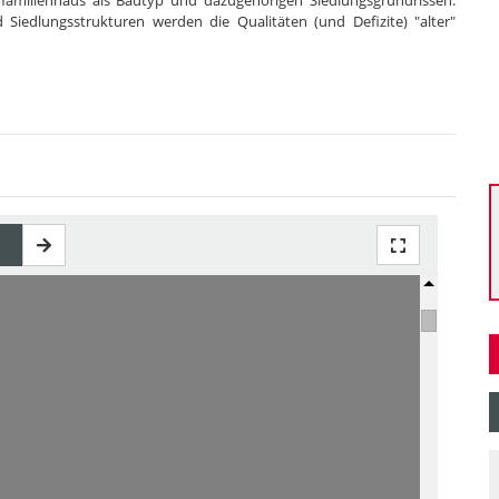
nfamilienhaus als Bautyp und dazugehörigen Siedlungsgrundrissen.
Siedlungsstrukturen werden die Qualitäten (und Defizite) "alter"