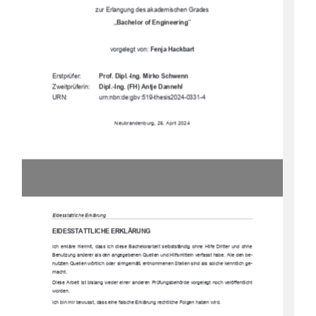
zur Erlangung des akademischen Grades 
„Bachelor of Engineering“ 
vorgelegt von: 
Fenja Hackbart
Erstprüfer:
Prof. Dipl.-Ing. Mirko Schwenn 
Zweitprüferin:
Dipl.-Ing. (FH) Antje Dannehl 
URN:                           urn:nbn:de:gbv:519-thesis2024-0331-4         
Neubrandenburg, 26. April 2024
Eidesstattliche Erklärung 
EIDESSTATTLICHE ERKLÄRUNG 
Ich  erkläre  hiermit,  dass  ich  diese  Bachelorarbeit  selbstständig  ohne  Hilfe  Dritter  und  ohne  
Benutzung anderer als den angegebenen Quellen und Hilfsmitteln verfasst habe. Alle den be-
nutzten Quellen wörtlich oder sinngemäß entnommenen Stellen sind als solche kenntlich ge-
macht. 
Diese  Arbeit  ist  bislang  weder  einer  anderen  Prüfungsbehörde  vorgelegt  noch  veröffentlicht  
worden. 
Ich bin mir bewusst, dass eine falsche Erklärung rechtliche Folgen haben wird. 