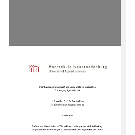
Fachbereich Agrarwirtschaft und Lebensmittelwissenschaften
Studiengang Agrarwirtschaft
1. Erstprüfer: 
Prof.    Dr.   Sandra
 Rose 
2. Zweitprüfer:
 Dr.   Susanne Demba
Masterthesis
Einfluss von Wasserbetten auf Tierwohl 
und Leistung 
in der Milchviehhaltung
 - 
Vergleichende Untersuchungen zu Wasserbetten und Liegematten aus Gummi