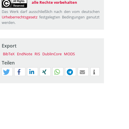
alle Rechte vorbehalten
Das Werk darf ausschließlich nach den vom deutschen
Urheberrechtsgesetz
festgelegten Bedingungen genutzt
werden.
Export
BibTeX
EndNote
RIS
DublinCore
MODS
Teilen
tweet
teilen
mitteilen
teilen
teilen
teilen
mail