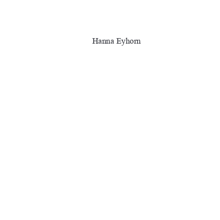
Hanna Eyhorn
Erstprüfer:   Prof. Dr. Helmut Lührs 
–
an der Hochschule Neub
Zweitprüferin: Dipl.-Ing.
 (FH) Jeanet
Mitarbeiterin an de
hZEͲEƌ͗͘
ƵƌŶ͗ŶďŶ͗ĚĞ͗Őďǀ͗ρϭεͲƚŚĞƐŝƐ
91%