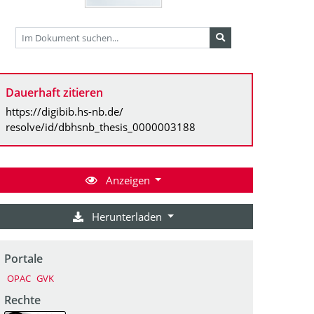
Dauerhaft zitieren
https://digibib.hs-nb.de/
resolve/id/dbhsnb_thesis_0000003188
Anzeigen
Herunterladen
Portale
OPAC
GVK
Rechte