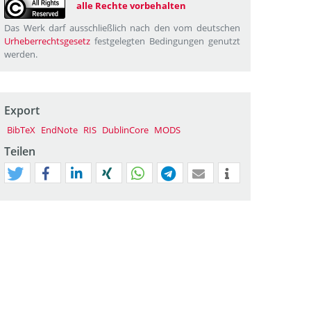
alle Rechte vorbehalten
Das Werk darf ausschließlich nach den vom deutschen
Urheberrechtsgesetz
festgelegten Bedingungen genutzt
werden.
Export
BibTeX
EndNote
RIS
DublinCore
MODS
Teilen
tweet
teilen
mitteilen
teilen
teilen
teilen
mail