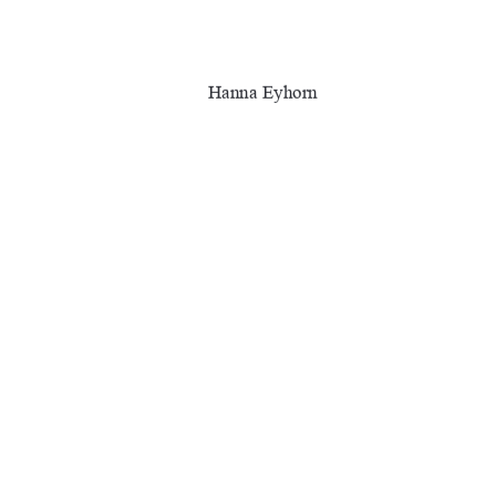
Hanna Eyhorn
Erstprüfer:   Prof. Dr. Helmut Lührs 
–
an der Hochschule Neub
Zweitprüferin: Dipl.-Ing.
 (FH) Jeanet
Mitarbeiterin an de
hZEͲEƌ͗͘
ƵƌŶ͗ŶďŶ͗ĚĞ͗Őďǀ͗ρϭεͲƚŚĞƐŝƐ
91%