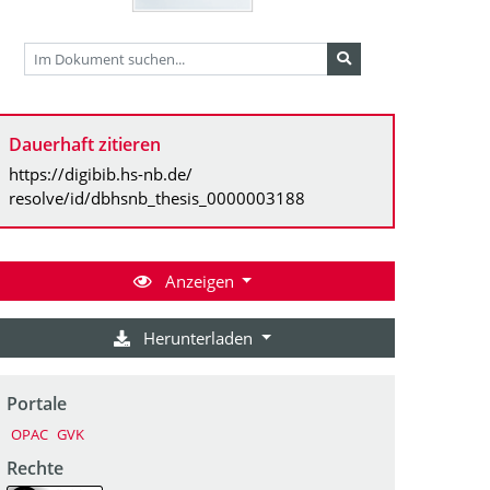
Dauerhaft zitieren
https://digibib.hs-nb.de/
resolve/id/dbhsnb_thesis_0000003188
Anzeigen
Herunterladen
Portale
OPAC
GVK
Rechte