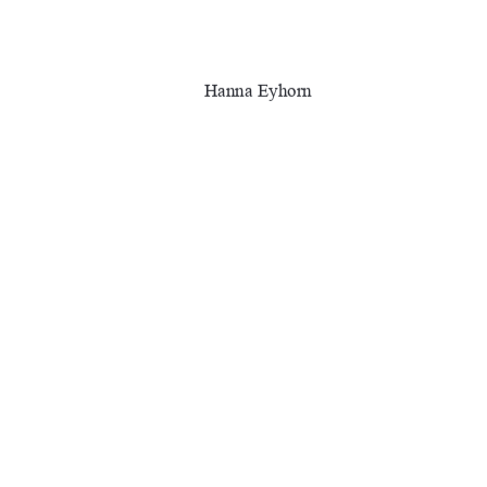
Hanna Eyhorn
Erstprüfer:   Prof. Dr. Helmut Lührs 
–
an der Hochschule Neub
Zweitprüferin: Dipl.-Ing.
 (FH) Jeanet
Mitarbeiterin an de
hZEͲEƌ͗͘
ƵƌŶ͗ŶďŶ͗ĚĞ͗Őďǀ͗ρϭεͲƚŚĞƐŝƐ
91%