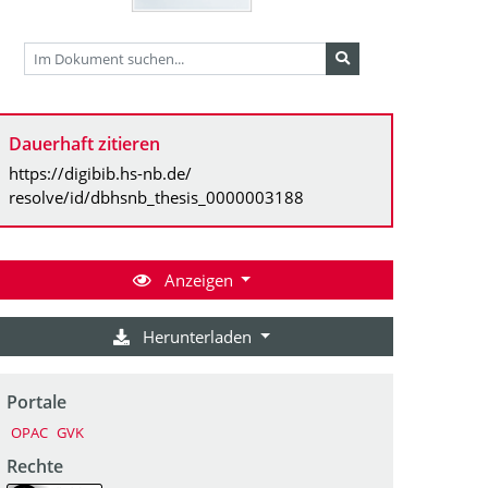
Dauerhaft zitieren
https://digibib.hs-nb.de/
resolve/id/dbhsnb_thesis_0000003188
Anzeigen
Herunterladen
Portale
OPAC
GVK
Rechte