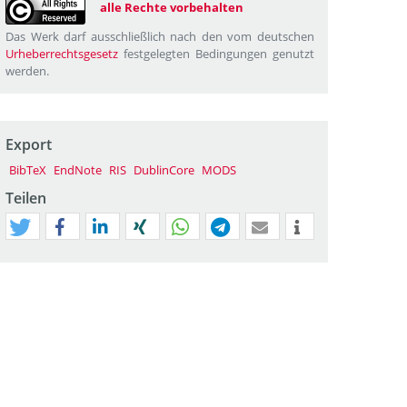
alle Rechte vorbehalten
Das Werk darf ausschließlich nach den vom deutschen
Urheberrechtsgesetz
festgelegten Bedingungen genutzt
werden.
Export
BibTeX
EndNote
RIS
DublinCore
MODS
Teilen
tweet
teilen
mitteilen
teilen
teilen
teilen
mail