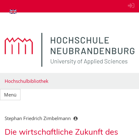
zum Inhalt springen
Hochschulbibliothek
Menü
Stephan Friedrich Zimbelmann
Die wirtschaftliche Zukunft des