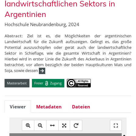
landwirtschaftlichen Sektors in
Argentinien
Hochschule Neubrandenburg, 2024
Abstract:
Ziel ist es, die Möglichkeiten der argentinischen
Landwirtschaft für die Zukunft aufzuzeigen. Gelingt es, das große
Potential auszuschöpfen oder gerät auch der landwirtschaftliche
Sektor in Schieflage, wie die gesamte Wirtschaft in Argentinien?
Hierbei wird in erster Linie die Zukunft des Ackerbaus in Argentinien
betrachtet, vor allem bezüglich der beiden Hauptkulturen Mais und
Soja, sowie dessen
Masterarbeit
Freier
Zugang
Viewer
Metadaten
Dateien