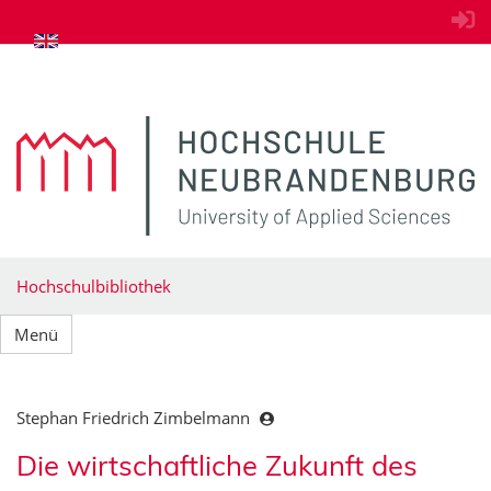
zum Inhalt springen
Hochschulbibliothek
Menü
Stephan Friedrich Zimbelmann
Die wirtschaftliche Zukunft des