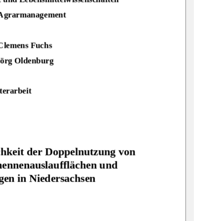
 Agrarmanagement
Clemens Fuchs
 Jörg Oldenburg
terarbeit
hkeit der Doppelnutzung von 
hennenauslau
f
flächen und 
gen 
in Niedersachsen