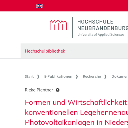
zum Inhalt springen
Hochschulbibliothek
Start
E-Publikationen
Recherche
Dokumen
Rieke Plentner
Formen und Wirtschaftlichkei
konventionellen Legehennenau
Photovoltaikanlagen in Niede