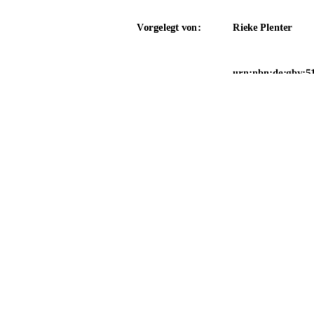
Vorgelegt von:
Rieke Plenter
urn:nbn:de:gbv:5
Neubrandenburg,
91%