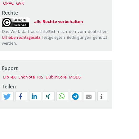
OPAC
GVK
Rechte
alle Rechte vorbehalten
Das Werk darf ausschließlich nach den vom deutschen
Urheberrechtsgesetz
festgelegten Bedingungen genutzt
werden.
Export
BibTeX
EndNote
RIS
DublinCore
MODS
Teilen
tweet
teilen
mitteilen
teilen
teilen
teilen
mail