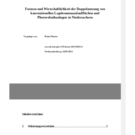
Formen und Wirtschaftlichkeit der Doppelnutzung von 
konventionellen Legehennenauslau
f
flächen und 
Photovoltaikanlagen 
in Niedersachsen
Vorgelegt von:
Rieke Plenter
urn:nbn:de:gbv:519
-
thesis
-
2024
-
0165
-
6
Neubrandenburg,
10.09.2024
Inhaltsv
erzeichnis
I.
Abkürzungsverzeichnis
................................
................................
...............
5