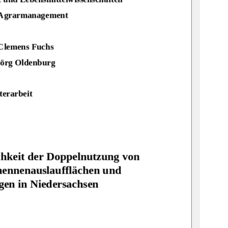
 Agrarmanagement
Clemens Fuchs
 Jörg Oldenburg
terarbeit
hkeit der Doppelnutzung von 
hennenauslau
f
flächen und 
gen 
in Niedersachsen