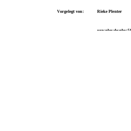
Vorgelegt von:
Rieke Plenter
urn:nbn:de:gbv:5
Neubrandenburg,
91%