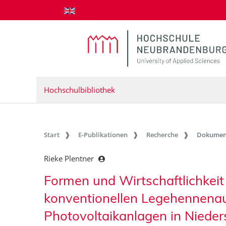
zum Inhalt springen
Hochschulbibliothek
Start
E-Publikationen
Recherche
Dokumen
Rieke Plentner
Formen und Wirtschaftlichkei
konventionellen Legehennenau
Photovoltaikanlagen in Niede