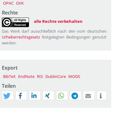
OPAC
GVK
Rechte
alle Rechte vorbehalten
Das Werk darf ausschließlich nach den vom deutschen
Urheberrechtsgesetz
festgelegten Bedingungen genutzt
werden.
Export
BibTeX
EndNote
RIS
DublinCore
MODS
Teilen
tweet
teilen
mitteilen
teilen
teilen
teilen
mail