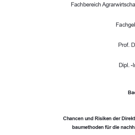
Fachbereich Agrarwirtscha
Fachgeb
Prof. 
Dipl. -
Ba
Chancen und Risiken der Di
rek
baumethoden für die n
achh