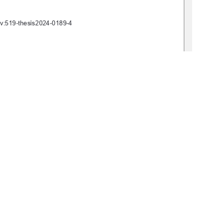
bv:519-thesis2024-0189-4
von
Max Kolbe
shöhe, 10.09.2024
1
0 °