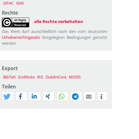
OPAC
GVK
Rechte
alle Rechte vorbehalten
Das Werk darf ausschließlich nach den vom deutschen
Urheberrechtsgesetz
festgelegten Bedingungen genutzt
werden.
Export
BibTeX
EndNote
RIS
DublinCore
MODS
Teilen
tweet
teilen
mitteilen
teilen
teilen
teilen
mail