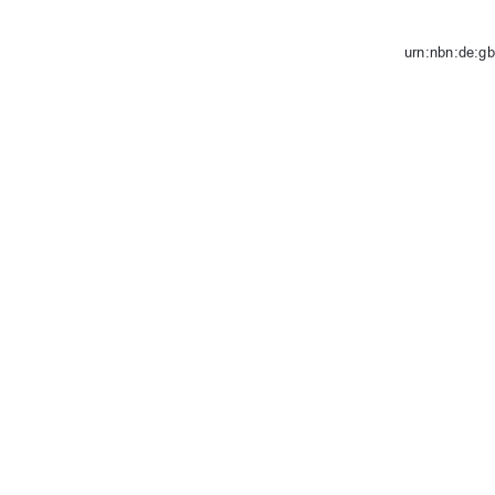
urn:nbn:de:g
Hermann
91%