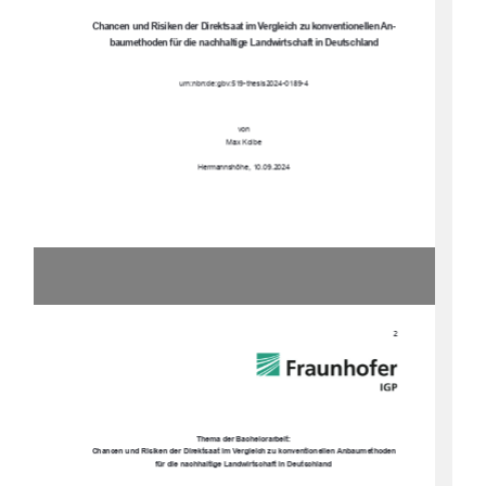
Chancen und Risiken der Di
rektsaat im Vergleich 
zu konventionellen An-
baumethoden für die n
achhaltige Landwirtschaft in Deutschland
urn:nbn:de:gbv:519-thesis2024-0189-4
von
Max Kolbe
Hermannshöhe, 10.09.2024
2 
Thema der Bachelorarbeit:
Chancen und Risiken der Direktsaat im Vergleich zu konventionellen Anbaumethoden 
für die nachhaltige Landwirtschaft in Deutschland