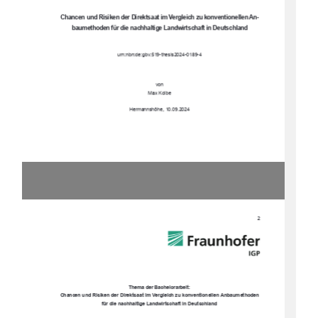
Chancen und Risiken der Di
rektsaat im Vergleich 
zu konventionellen An-
baumethoden für die n
achhaltige Landwirtschaft in Deutschland
urn:nbn:de:gbv:519-thesis2024-0189-4
von
Max Kolbe
Hermannshöhe, 10.09.2024
2 
Thema der Bachelorarbeit:
Chancen und Risiken der Direktsaat im Vergleich zu konventionellen Anbaumethoden 
für die nachhaltige Landwirtschaft in Deutschland