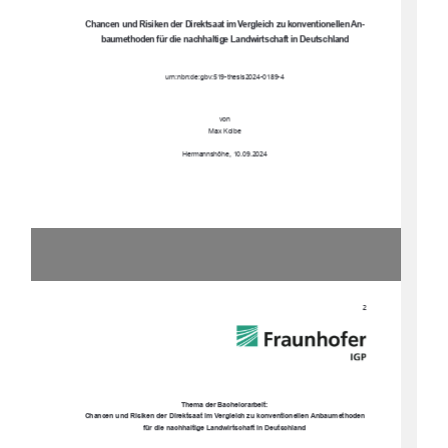
Chancen und Risiken der Di
rektsaat im Vergleich 
zu konventionellen An-
baumethoden für die n
achhaltige Landwirtschaft in Deutschland
urn:nbn:de:gbv:519-thesis2024-0189-4
von
Max Kolbe
Hermannshöhe, 10.09.2024
2 
Thema der Bachelorarbeit:
Chancen und Risiken der Direktsaat im Vergleich zu konventionellen Anbaumethoden 
für die nachhaltige Landwirtschaft in Deutschland