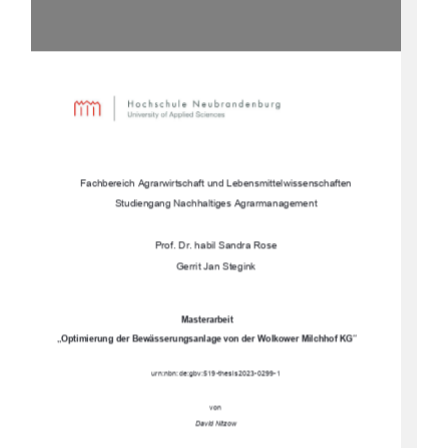
Fachbereich Agrarwirtschaft und Lebensmittelwissenschaften
Studiengang Nachhaltiges Agrarmanagement
Prof. Dr. habil Sandra Rose 
Gerrit Jan Stegink
Masterarbeit
„Optimierung der Bewässeru
ngsanlage von der Wolkower Milchhof KG“
urn:nbn:de:gbv:519-thesis2023-0299-1
von
David Nitzow