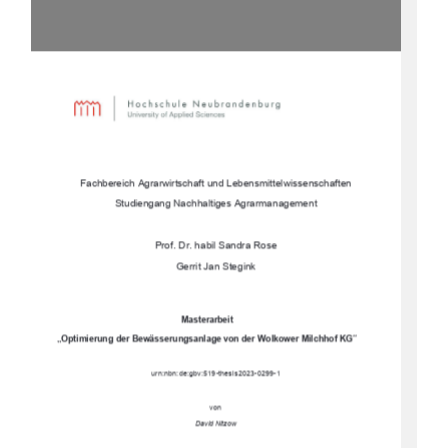
Fachbereich Agrarwirtschaft und Lebensmittelwissenschaften
Studiengang Nachhaltiges Agrarmanagement
Prof. Dr. habil Sandra Rose 
Gerrit Jan Stegink
Masterarbeit
„Optimierung der Bewässeru
ngsanlage von der Wolkower Milchhof KG“
urn:nbn:de:gbv:519-thesis2023-0299-1
von
David Nitzow