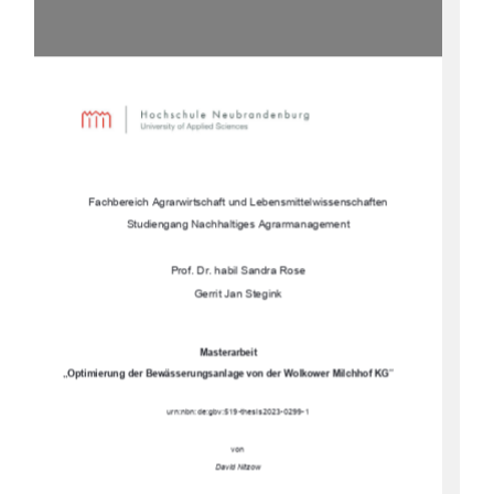
Fachbereich Agrarwirtschaft und Lebensmittelwissenschaften
Studiengang Nachhaltiges Agrarmanagement
Prof. Dr. habil Sandra Rose 
Gerrit Jan Stegink
Masterarbeit
„Optimierung der Bewässeru
ngsanlage von der Wolkower Milchhof KG“
urn:nbn:de:gbv:519-thesis2023-0299-1
von
David Nitzow