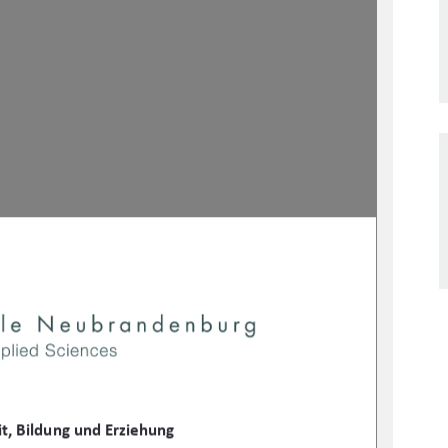

ŝƚ
͕ŝůĚƵŶŐƵŶĚƌnjŝĞŚƵŶŐ