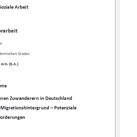
ŽnjŝĂůĞƌďĞŝƚ

ƌĂƌďĞŝƚ
Ƶƌ
ĂĚĞŵŝƐĐŚĞŶ'ƌĂĚĞƐ
ƌƚƐ;͘͘Ϳ

ĞŵĂ
Ğ
ŶĞŶƵǁĂŶĚĞƌĞƌŶŝŶĞƵƚƐĐŚůĂŶĚ
DŝŐƌĂƚŝŽŶƐŚŝŶƚĞƌŐƌƵŶĚʹWŽƚĞŶnj
ŝĂůĞ
ĨŽƌĚĞƌƵŶŐĞŶ
