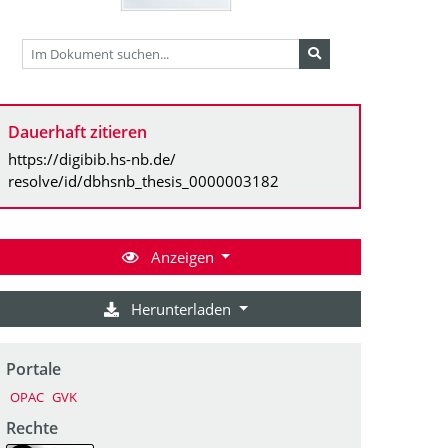
Dauerhaft zitieren
https://digibib.hs-nb.de/
resolve/id/dbhsnb_thesis_0000003182
Anzeigen
Herunterladen
Portale
OPAC
GVK
Rechte