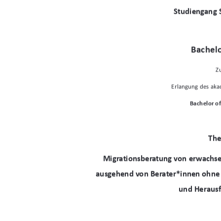
^ƚƵĚŝĞŶŐĂŶŐ^
ĂĐŚĞůŽ

ƌůĂŶŐƵŶŐĚĞƐĂŬ
ĂĐŚĞůŽƌŽĨ
dŚ
DŝŐƌĂƚŝŽŶƐďĞƌĂƚƵŶŐǀŽŶĞƌǁĂĐŚƐ
ĂƵƐŐĞŚĞŶĚǀŽŶĞƌĂƚĞƌΎŝŶŶĞŶŽŚŶĞ
ƵŶĚ,ĞƌĂƵƐ