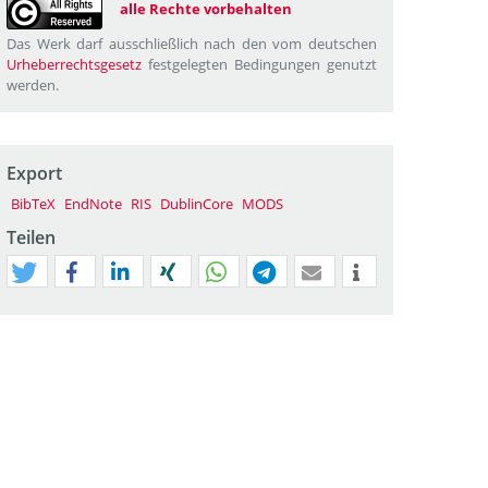
alle Rechte vorbehalten
Das Werk darf ausschließlich nach den vom deutschen
Urheberrechtsgesetz
festgelegten Bedingungen genutzt
werden.
Export
BibTeX
EndNote
RIS
DublinCore
MODS
Teilen
tweet
teilen
mitteilen
teilen
teilen
teilen
mail