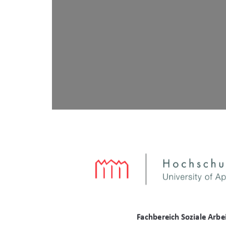
&ĂĐŚďĞƌĞŝĐŚ^ŽnjŝĂůĞƌďĞ