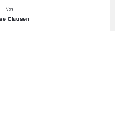
Von
se Clausen
bv:519-thesis2024-0156-6
Dollerup
18 Juni 2024
1
0 °