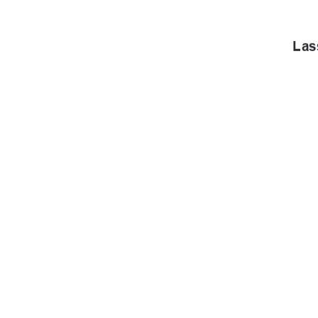
Las
urn:nbn:de:g
91%