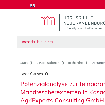
zum Inhalt springen
Hochschulbibliothek
Start
E-Publikationen
Recherche
Dokumen
Lasse Clausen
Potenzialanalyse zur temporä
Mähdrescherexperten in Kasac
AgriExperts Consulting Gmb