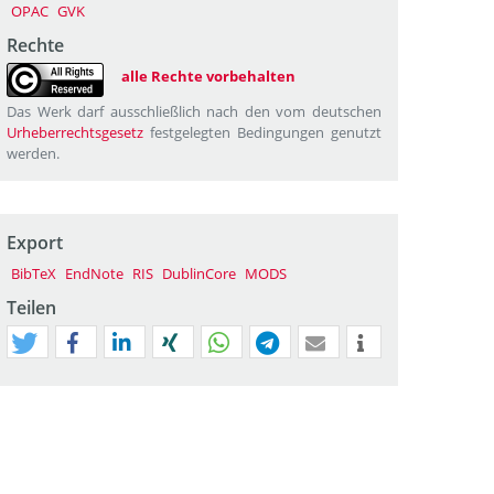
OPAC
GVK
Rechte
alle Rechte vorbehalten
Das Werk darf ausschließlich nach den vom deutschen
Urheberrechtsgesetz
festgelegten Bedingungen genutzt
werden.
Export
BibTeX
EndNote
RIS
DublinCore
MODS
Teilen
tweet
teilen
mitteilen
teilen
teilen
teilen
mail