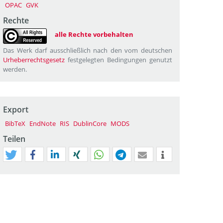
OPAC
GVK
Rechte
alle Rechte vorbehalten
Das Werk darf ausschließlich nach den vom deutschen
Urheberrechtsgesetz
festgelegten Bedingungen genutzt
werden.
Export
BibTeX
EndNote
RIS
DublinCore
MODS
Teilen
tweet
teilen
mitteilen
teilen
teilen
teilen
mail