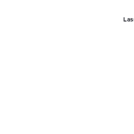
Las
urn:nbn:de:g
91%