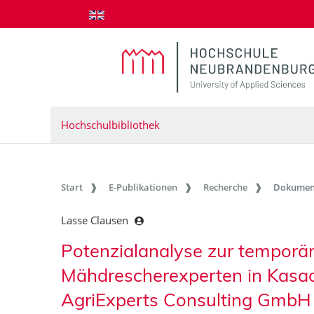
zum Inhalt springen
Hochschulbibliothek
Start
E-Publikationen
Recherche
Dokumen
Lasse Clausen
Potenzialanalyse zur temporä
Mähdrescherexperten in Kasac
AgriExperts Consulting Gmb