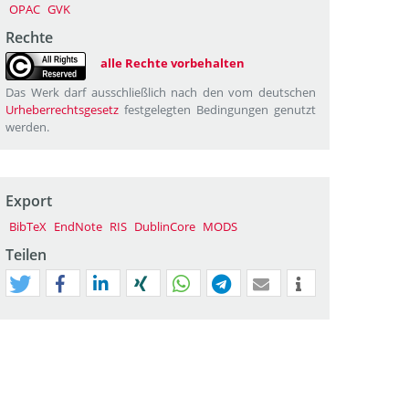
OPAC
GVK
Rechte
alle Rechte vorbehalten
Das Werk darf ausschließlich nach den vom deutschen
Urheberrechtsgesetz
festgelegten Bedingungen genutzt
werden.
Export
BibTeX
EndNote
RIS
DublinCore
MODS
Teilen
tweet
teilen
mitteilen
teilen
teilen
teilen
mail