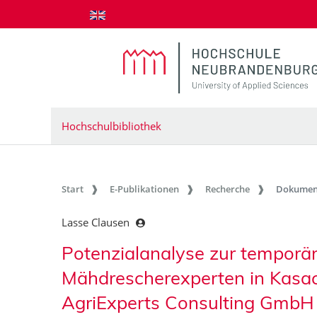
zum Inhalt springen
Hochschulbibliothek
Start
E-Publikationen
Recherche
Dokumen
Lasse Clausen
Potenzialanalyse zur temporä
Mähdrescherexperten in Kasac
AgriExperts Consulting Gmb