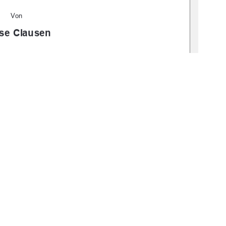
Von
se Clausen
bv:519-thesis2024-0156-6
Dollerup
18 Juni 2024
1
0 °