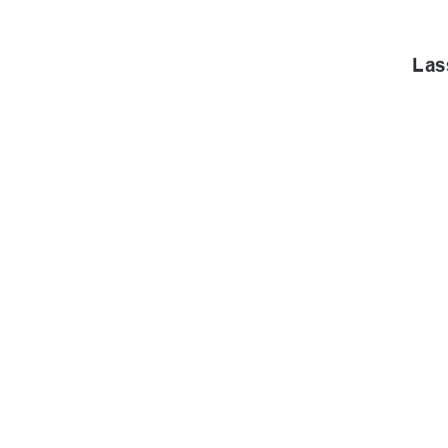
Las
urn:nbn:de:g
91%