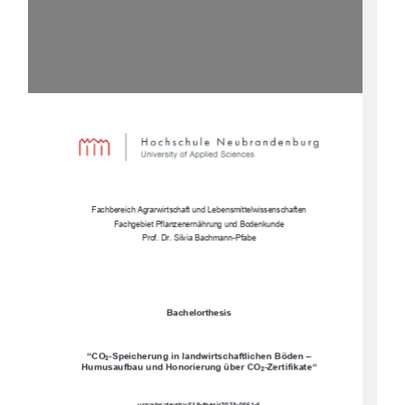
Fachbereich Agrarwirtschaft und Lebensmittelwissenschaften 
Fachgebiet Pflanzenernährung und Bodenkunde 
Prof. Dr. Silvia Bachmann-Pfabe 
Bachelorthesis 
“CO
-Speicherung in landwirtschaftlichen Böden –     
2
Humusaufbau und Honorierung über CO
-Zertifikate“
2