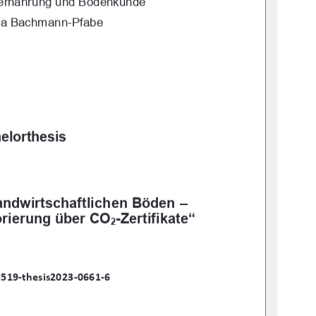
nernährung und Bodenkunde 
lvia Bachmann-Pfabe 
elorthesis 
andwirtschaftlichen Böden –     
rierung über CO
-Zertifikate“
2
͗ρϭεͲƚŚĞƐŝƐϮϬϮϯͲϬςςϭͲς