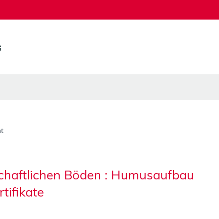
t
chaftlichen Böden : Humusaufbau
tifikate