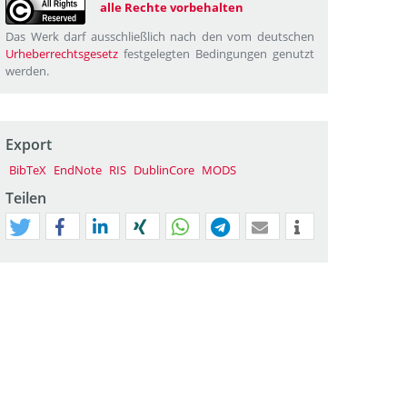
alle Rechte vorbehalten
Das Werk darf ausschließlich nach den vom deutschen
Urheberrechtsgesetz
festgelegten Bedingungen genutzt
werden.
Export
BibTeX
EndNote
RIS
DublinCore
MODS
Teilen
tweet
teilen
mitteilen
teilen
teilen
teilen
mail