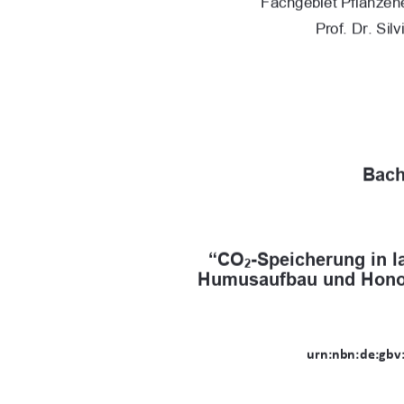
Fachgebiet Pflanze
Prof. Dr. Si
Bach
“CO
-Speicherung in l
2
Humusaufbau und Hono
ƵƌŶ͗ŶďŶ͗ĚĞ͗Őďǀ