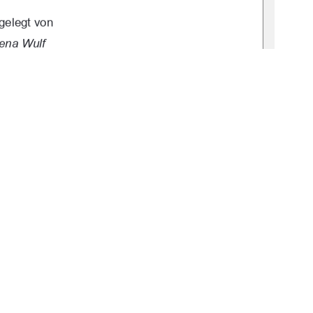
gelegt von 
ena Wulf 
 den 06.03.2024 
1
0 °