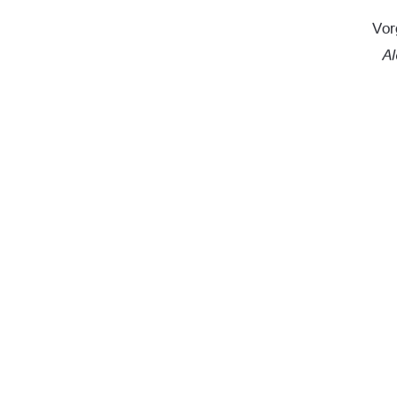
Vor
Al
Grömitz,
91%