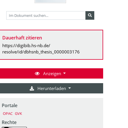
Dauerhaft zitieren
https://digibib.hs-nb.de/
resolve/id/dbhsnb_thesis_0000003176
Anzeigen
Herunterladen
Portale
OPAC
GVK
Rechte