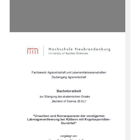
Fachbereich Agrarwirtschaft und Lebensmittelwissenschaften 
Studiengang Agrarwirtschaft  
Bachelorarbeit 
zur Erlangung des akademischen Grades 
„Bachelor of Science (B.Sc.)“ 
“Ursachen und Konsequenzen der verzögerten 
Labmagenentleerung bei Kälbern mit Kryptosporidien-
Durchfall“ 
vorgelegt von:  