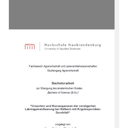
Fachbereich Agrarwirtschaft und Lebensmittelwissenschaften 
Studiengang Agrarwirtschaft  
Bachelorarbeit 
zur Erlangung des akademischen Grades 
„Bachelor of Science (B.Sc.)“ 
“Ursachen und Konsequenzen der verzögerten 
Labmagenentleerung bei Kälbern mit Kryptosporidien-
Durchfall“ 
vorgelegt von:  