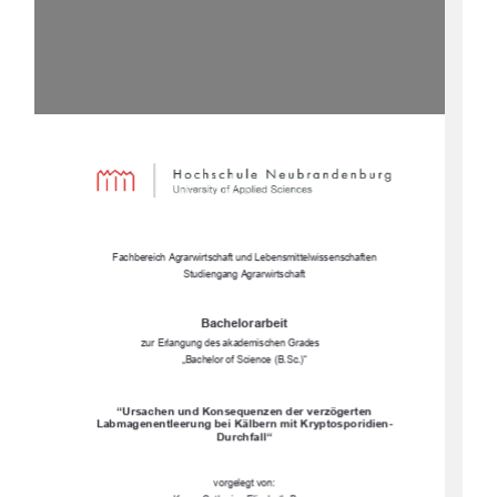
Fachbereich Agrarwirtschaft und Lebensmittelwissenschaften 
Studiengang Agrarwirtschaft  
Bachelorarbeit 
zur Erlangung des akademischen Grades 
„Bachelor of Science (B.Sc.)“ 
“Ursachen und Konsequenzen der verzögerten 
Labmagenentleerung bei Kälbern mit Kryptosporidien-
Durchfall“ 
vorgelegt von:  