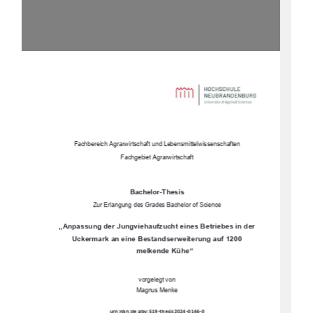
Fachbereich Agrarwirtschaft und Lebensmittelwissenschaften 
Fachgebiet Agrarwirtschaft 
Bachelor-Thesis
Zur Erlangung des Grades Bachelor of Science 
„Anpassung der Jungviehaufzucht eines Betriebes in der 
Uckermark an eine Bestandserweiterung auf 1200
melkende Kühe“
vorgelegt von 
Magnus Menke 
urn:nbn:de:gbv:519-thesis2024-0146-0