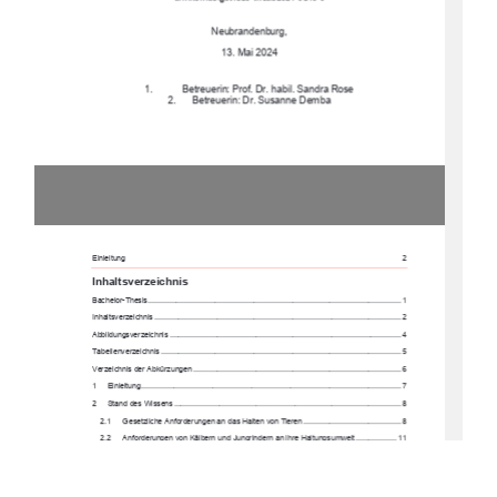
Neubrandenburg, 
13. Mai 2024 
1. 
Betreuerin: Prof. Dr. habil. Sandra Rose 
2.      Betreuerin:      Dr.      Susanne      Demba      
Einleitung 
2 
Inhaltsverzeichnis
Bachelor-Thesis ...............................................................................................................
...... 1
Inhaltsverzeichnis ............................................................................................................
...... 2
Abbildungsverzeichnis .........................................................................................................
.. 4
Tabellenverzeichnis ...........................................................................................................
.... 5
Verzeichnis der Abkürzungen ................................................................................................ 6
1
Einleitung ....................................................................................................................
.... 7
2
Stand  des  Wissens ......................................................................................................... 8
2.1
Gesetzliche Anforderungen an 
das Halten von 
Tieren ............................................. 8
2.2
Anforderungen von Kälbern und Jungrind
ern an ihre Halt
ungsumwelt ...................  11
2.2.1
Haltungsmanagement 
..................................................................................... 11
3
Material und Me
thoden ................................................................................................. 17
3.1
Betriebsvorstellung und aktuelles Haltung
skonzept für Kälber 
und Jungri
nder ...... 17