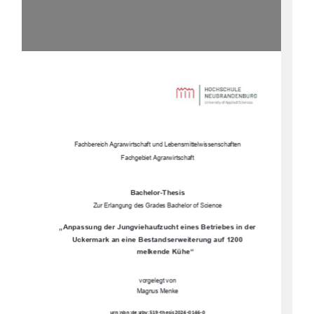
Fachbereich Agrarwirtschaft und Lebensmittelwissenschaften 
Fachgebiet Agrarwirtschaft 
Bachelor-Thesis
Zur Erlangung des Grades Bachelor of Science 
„Anpassung der Jungviehaufzucht eines Betriebes in der 
Uckermark an eine Bestandserweiterung auf 1200
melkende Kühe“
vorgelegt von 
Magnus Menke 
urn:nbn:de:gbv:519-thesis2024-0146-0