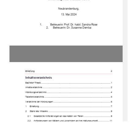
Neubrandenburg, 
13. Mai 2024 
1. 
Betreuerin: Prof. Dr. habil. Sandra Rose 
2.      Betreuerin:      Dr.      Susanne      Demba      
Einleitung 
2 
Inhaltsverzeichnis
Bachelor-Thesis ...............................................................................................................
...... 1
Inhaltsverzeichnis ............................................................................................................
...... 2
Abbildungsverzeichnis .........................................................................................................
.. 4
Tabellenverzeichnis ...........................................................................................................
.... 5
Verzeichnis der Abkürzungen ................................................................................................ 6
1
Einleitung ....................................................................................................................
.... 7
2
Stand  des  Wissens ......................................................................................................... 8
2.1
Gesetzliche Anforderungen an 
das Halten von 
Tieren ............................................. 8
2.2
Anforderungen von Kälbern und Jungrind
ern an ihre Halt
ungsumwelt ...................  11
2.2.1
Haltungsmanagement 
..................................................................................... 11
3
Material und Me
thoden ................................................................................................. 17
3.1
Betriebsvorstellung und aktuelles Haltung
skonzept für Kälber 
und Jungri
nder ...... 17