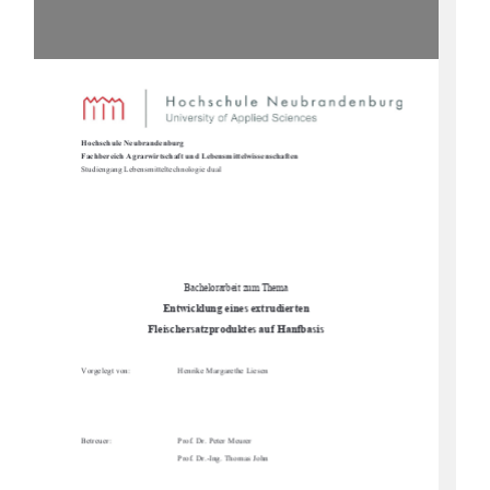
Hochschule Neubrandenburg
Fachbereich Agrarwirtschaft und Lebensmittelwissenschaften
Studiengang Lebensmi
tteltechnologie dual
Bachelorarbeit zum Thema
Entwicklung eines extrudierten
Fleischersatzproduktes auf Hanfbasis
Vorgelegt von:
Henrike Margarethe Liesen
Betreuer:
Prof. Dr. Peter Meurer 
Prof. Dr.-Ing. Thomas John