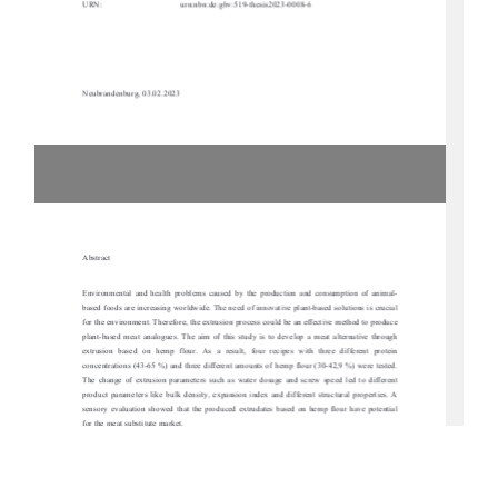
URN:
urn:nbn:de:gbv:519-thesis2023-0008-6
Neubrandenburg, 03.02.2023
Abstract 
Environmental  and  health  problems  caused  by  th
e  production  and  consumption  of  animal-
based foods are increasing worldwide. The need 
of innovative plant-base
d solutions is crucial 
for the environment. Therefore, the extrusi
on process could be an effective method to produce 
plant-based  meat  analogues.  The  aim  of  this  
study  is  to  develop  a  meat  alternative  through  
extrusion  based  on  hemp  flour.  As  a  result,  
four  recipes  with  three  different  protein  
concentrations (43-65 %) and three differen
t amounts of hemp flour (30-42,9 %) were tested. 
The  change  of  extrusion  parameters  such  as  
water  dosage  and  screw  speed  led  to  different  
product  parameters  like  bulk  dens
ity,  expansion  index  and  diff
erent  structural  properties.  A  
sensory  evaluation  showed  that  the  produced  ex
trudates  based  on  hemp
  flour  have  potential  
for the meat substitute market. 