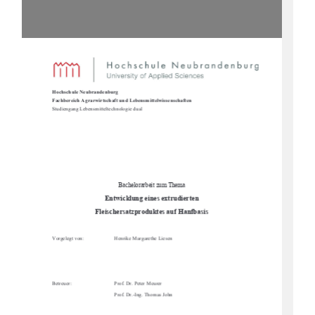
Hochschule Neubrandenburg
Fachbereich Agrarwirtschaft und Lebensmittelwissenschaften
Studiengang Lebensmi
tteltechnologie dual
Bachelorarbeit zum Thema
Entwicklung eines extrudierten
Fleischersatzproduktes auf Hanfbasis
Vorgelegt von:
Henrike Margarethe Liesen
Betreuer:
Prof. Dr. Peter Meurer 
Prof. Dr.-Ing. Thomas John