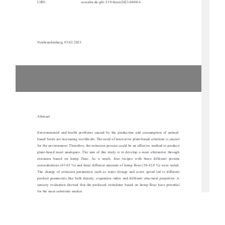
URN:
urn:nbn:de:gbv:519-thesis2023-0008-6
Neubrandenburg, 03.02.2023
Abstract 
Environmental  and  health  problems  caused  by  th
e  production  and  consumption  of  animal-
based foods are increasing worldwide. The need 
of innovative plant-base
d solutions is crucial 
for the environment. Therefore, the extrusi
on process could be an effective method to produce 
plant-based  meat  analogues.  The  aim  of  this  
study  is  to  develop  a  meat  alternative  through  
extrusion  based  on  hemp  flour.  As  a  result,  
four  recipes  with  three  different  protein  
concentrations (43-65 %) and three differen
t amounts of hemp flour (30-42,9 %) were tested. 
The  change  of  extrusion  parameters  such  as  
water  dosage  and  screw  speed  led  to  different  
product  parameters  like  bulk  dens
ity,  expansion  index  and  diff
erent  structural  properties.  A  
sensory  evaluation  showed  that  the  produced  ex
trudates  based  on  hemp
  flour  have  potential  
for the meat substitute market. 