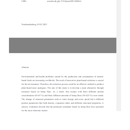
URN:
urn:nbn:de:gbv:519-thesis2023-0008-6
Neubrandenburg, 03.02.2023
Abstract 
Environmental  and  health  problems  caused  by  th
e  production  and  consumption  of  animal-
based foods are increasing worldwide. The need 
of innovative plant-base
d solutions is crucial 
for the environment. Therefore, the extrusi
on process could be an effective method to produce 
plant-based  meat  analogues.  The  aim  of  this  
study  is  to  develop  a  meat  alternative  through  
extrusion  based  on  hemp  flour.  As  a  result,  
four  recipes  with  three  different  protein  
concentrations (43-65 %) and three differen
t amounts of hemp flour (30-42,9 %) were tested. 
The  change  of  extrusion  parameters  such  as  
water  dosage  and  screw  speed  led  to  different  
product  parameters  like  bulk  dens
ity,  expansion  index  and  diff
erent  structural  properties.  A  
sensory  evaluation  showed  that  the  produced  ex
trudates  based  on  hemp
  flour  have  potential  
for the meat substitute market. 