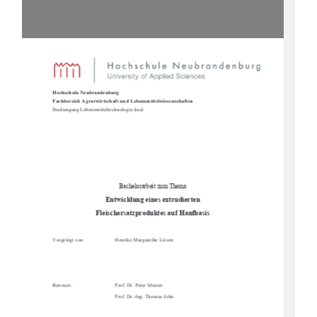
Hochschule Neubrandenburg
Fachbereich Agrarwirtschaft und Lebensmittelwissenschaften
Studiengang Lebensmi
tteltechnologie dual
Bachelorarbeit zum Thema
Entwicklung eines extrudierten
Fleischersatzproduktes auf Hanfbasis
Vorgelegt von:
Henrike Margarethe Liesen
Betreuer:
Prof. Dr. Peter Meurer 
Prof. Dr.-Ing. Thomas John