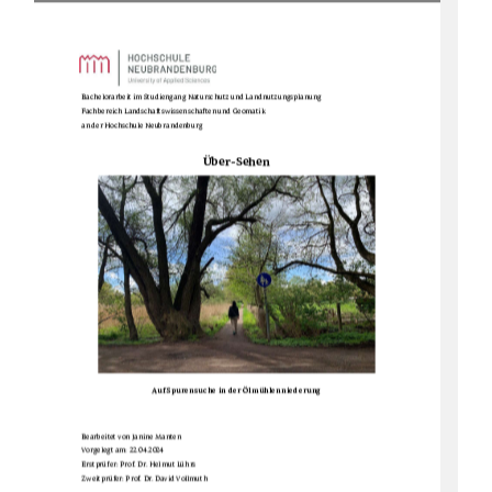
Bachelorarbeit im Studiengang Naturschutz und Landnutzungsplanung 
Fachbereich Landschaftswissenschaften und Geomatik 
an der Hochschule Neubrandenburg 
Über-Sehen 
Auf Spurensuche in der Ölmühlenniederung
Bearbeitet von Janine Manten 
Vorgelegt am: 22.04.2024 
Erstprüfer: Prof. Dr. Helmut Lührs 
Zweitprüfer: Prof. Dr. David Vollmuth 