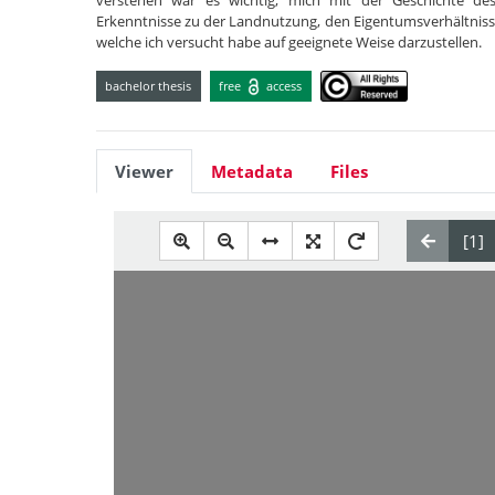
verstehen war es wichtig, mich mit der Geschichte de
Erkenntnisse zu der Landnutzung, den Eigentumsverhältni
welche ich versucht habe auf geeignete Weise darzustellen.
bachelor thesis
free
access
Viewer
Metadata
Files