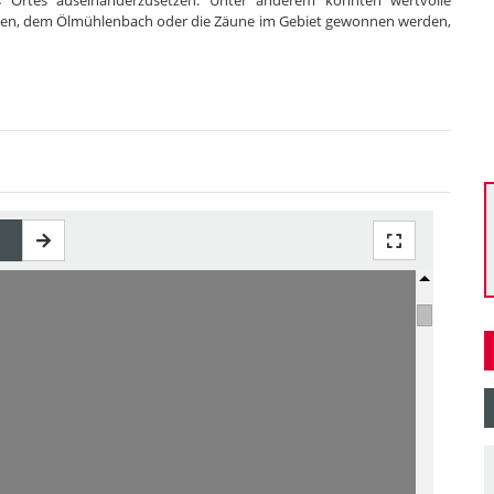
s Ortes auseinanderzusetzen. Unter anderem konnten wertvolle
ssen, dem Ölmühlenbach oder die Zäune im Gebiet gewonnen werden,