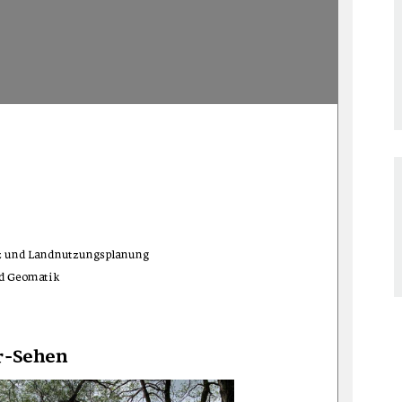
tz und Landnutzungsplanung 
d Geomatik 
r-Sehen 