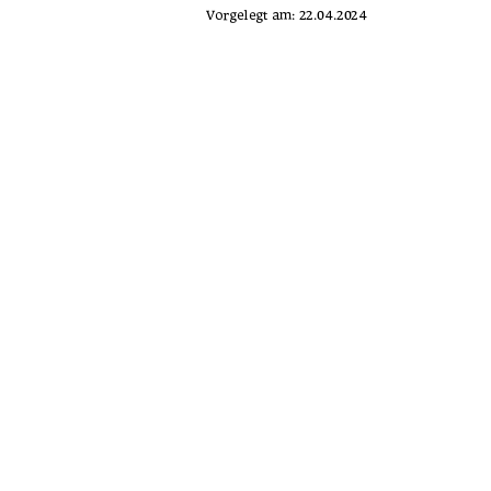
Vorgelegt am: 22.04.2024 
Erstprüfer: Prof. Dr. Helmut Lührs 
Zweitprüfer: Prof. Dr. David Vollmuth 
urn:nbn:de:gbv:
91%
Kontakt (Digitale Bibliothek)