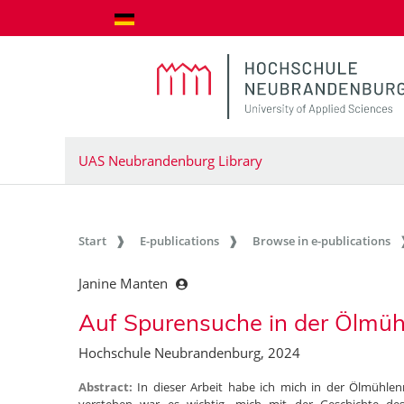
goto contents
UAS Neubrandenburg Library
Start
E-publications
Browse in e-publications
Janine Manten
Auf Spurensuche in der Ölmü
Hochschule Neubrandenburg, 2024
Abstract:
In dieser Arbeit habe ich mich in der Ölmühl