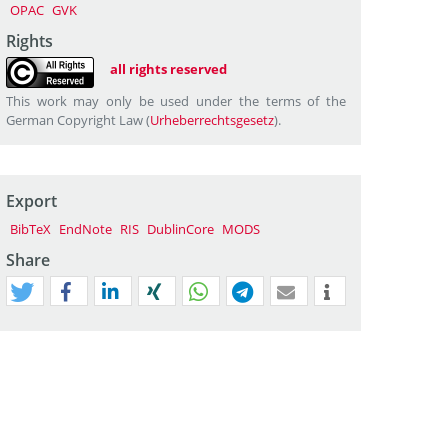
OPAC
GVK
Rights
all rights reserved
This work may only be used under the terms of the
German Copyright Law (
Urheberrechtsgesetz
).
Export
BibTeX
EndNote
RIS
DublinCore
MODS
Share
tweet
teilen
mitteilen
teilen
teilen
teilen
mail