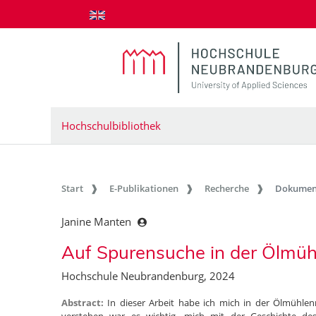
zum Inhalt springen
Hochschulbibliothek
Start
E-Publikationen
Recherche
Dokumen
Janine Manten
Auf Spurensuche in der Ölmü
Hochschule Neubrandenburg, 2024
Abstract:
In dieser Arbeit habe ich mich in der Ölmühl