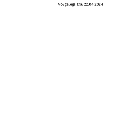
Vorgelegt am: 22.04.2024 
Erstprüfer: Prof. Dr. Helmut Lührs 
Zweitprüfer: Prof. Dr. David Vollmuth 
urn:nbn:de:gbv:
91%
Kontakt (Digitale Bibliothek)