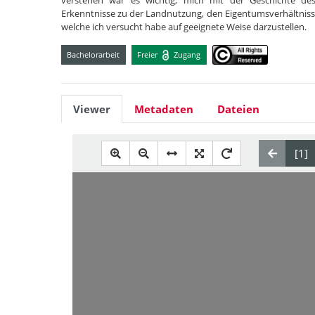
verstehen war es wichtig, mich mit der Geschichte de
Erkenntnisse zu der Landnutzung, den Eigentumsverhältni
welche ich versucht habe auf geeignete Weise darzustellen.
Bachelorarbeit
Freier
Zugang
Viewer
Metadaten
Dateien