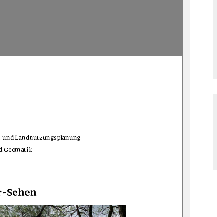
tz und Landnutzungsplanung 
d Geomatik 
r-Sehen 