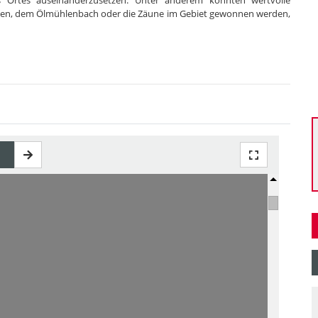
s Ortes auseinanderzusetzen. Unter anderem konnten wertvolle
ssen, dem Ölmühlenbach oder die Zäune im Gebiet gewonnen werden,