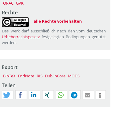
OPAC
GVK
Rechte
alle Rechte vorbehalten
Das Werk darf ausschließlich nach den vom deutschen
Urheberrechtsgesetz
festgelegten Bedingungen genutzt
werden.
Export
BibTeX
EndNote
RIS
DublinCore
MODS
Teilen
tweet
teilen
mitteilen
teilen
teilen
teilen
mail