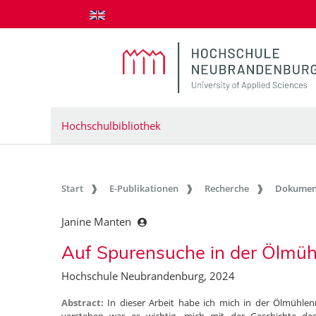
zum Inhalt springen
Hochschulbibliothek
Start
E-Publikationen
Recherche
Dokumen
Janine Manten
Auf Spurensuche in der Ölmü
Hochschule Neubrandenburg, 2024
Abstract:
In dieser Arbeit habe ich mich in der Ölmühl