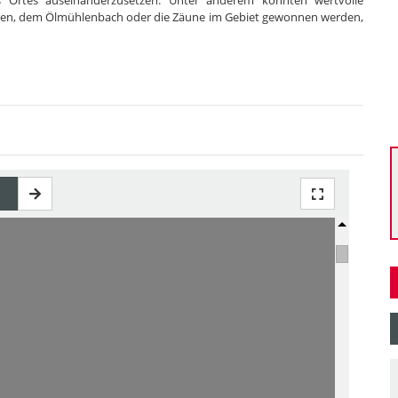
s Ortes auseinanderzusetzen. Unter anderem konnten wertvolle
ssen, dem Ölmühlenbach oder die Zäune im Gebiet gewonnen werden,