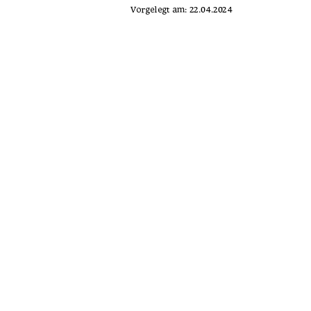
Vorgelegt am: 22.04.2024 
Erstprüfer: Prof. Dr. Helmut Lührs 
Zweitprüfer: Prof. Dr. David Vollmuth 
urn:nbn:de:gbv:
91%
Kontakt (Digitale Bibliothek)