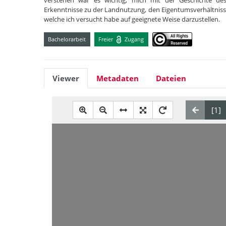
verstehen war es wichtig, mich mit der Geschichte de
Erkenntnisse zu der Landnutzung, den Eigentumsverhältni
welche ich versucht habe auf geeignete Weise darzustellen.
Bachelorarbeit
Freier
Zugang
Viewer
Metadaten
Dateien