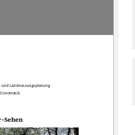
tz und Landnutzungsplanung 
d Geomatik 
r-Sehen 