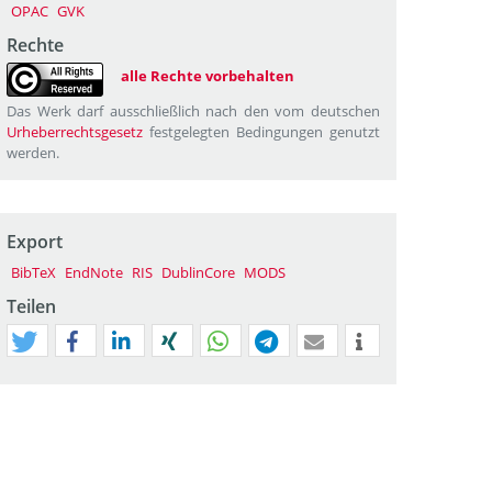
OPAC
GVK
Rechte
alle Rechte vorbehalten
Das Werk darf ausschließlich nach den vom deutschen
Urheberrechtsgesetz
festgelegten Bedingungen genutzt
werden.
Export
BibTeX
EndNote
RIS
DublinCore
MODS
Teilen
tweet
teilen
mitteilen
teilen
teilen
teilen
mail