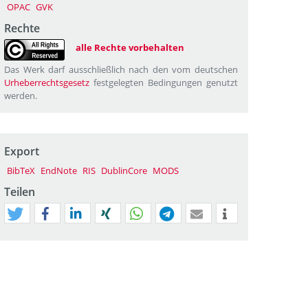
OPAC
GVK
Rechte
alle Rechte vorbehalten
Das Werk darf ausschließlich nach den vom deutschen
Urheberrechtsgesetz
festgelegten Bedingungen genutzt
werden.
Export
BibTeX
EndNote
RIS
DublinCore
MODS
Teilen
tweet
teilen
mitteilen
teilen
teilen
teilen
mail