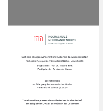




		

				

	
&$$#"&"%)$&%&%$ )&#"&
$%&'&&$$"	$""$"
)&'&&$	$" %&!



*'$

$!'!% %!$%
+"$"!+



	





