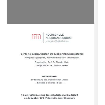




		

				

	
&$$#"&"%)$&%&%$ )&#"&
$%&'&&$$"	$""$"
)&'&&$	$" %&!



*'$

$!'!% %!$%
+"$"!+



	





